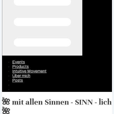
Events
Products
Intuitive Movement
Über mich
Posts
🌺 mit allen Sinnen - SINN - lich
🌺